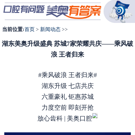
1
2
3
当前位置:
首页
>
新闻动态
>>
湖东美奥升级盛典 苏城7家荣耀共庆——乘风破
浪 王者归来
#乘风破浪 王者归来#
湖东升级 七店共庆
六重豪礼 钜惠苏城
力度空前 即刻开抢
放心齿科 | 美奥口腔