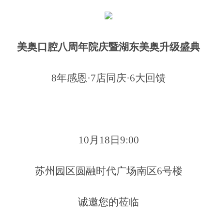
美奥口腔八周年院庆暨湖东美奥升级盛典
8年感恩·7店同庆·6大回馈
10月18日9:00
苏州园区圆融时代广场南区6号楼
诚邀您的莅临